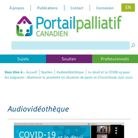
EN
À propos
Publications
Contact
Connexion
Please
note:
This
website
includes
Sujets
Soutien
Professionnels
an
accessibility
Vous êtes à :
Accueil
Soutien
Audiovidéothèque
Le deuil et la COVID-19 pour
les soignants : Maintenir la proximité en situation de perte et d’incertitude, Juin 2020
system.
Audiovidéothèque