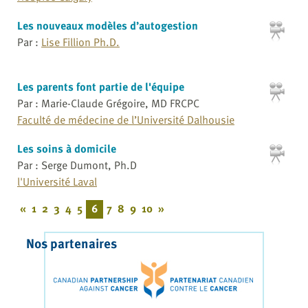
Les nouveaux modèles d’autogestion
Par :
Lise Fillion Ph.D.
Les parents font partie de l'équipe
Par : Marie-Claude Grégoire, MD FRCPC
Faculté de médecine de l’Université Dalhousie
Les soins à domicile
Par : Serge Dumont, Ph.D
l'Université Laval
«
1
2
3
4
5
6
7
8
9
10
»
Nos partenaires