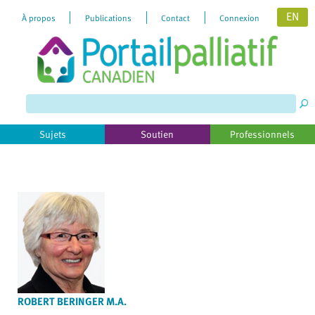
EN
À propos
Publications
Contact
Connexion
Please
note:
This
website
includes
Sujets
Soutien
Professionnels
an
accessibility
system.
ROBERT BERINGER M.A.