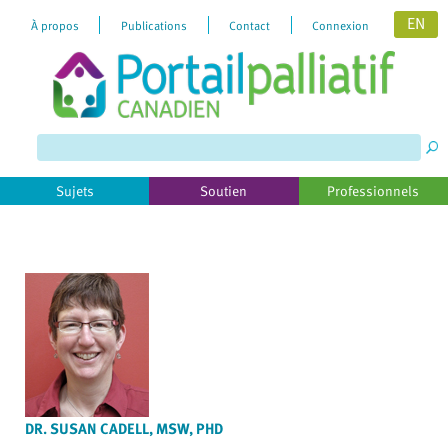
EN
À propos
Publications
Contact
Connexion
Please
note:
This
website
includes
Sujets
Soutien
Professionnels
an
accessibility
system.
DR. SUSAN CADELL, MSW, PHD