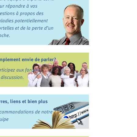
ur répondre à vos
estions à propos des
ladies potentiellement
rtelles et de la perte d’un
oche.
mplement envie de parler?
rticipez aux forums
 discussion.
vres, liens et bien plus
commandations de notre
uipe