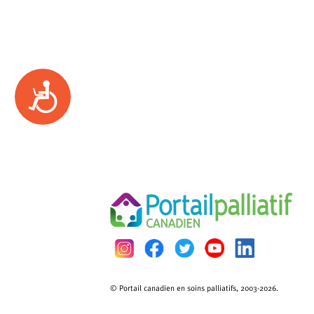
Accessibility
© Portail canadien en soins palliatifs, 2003-2026.