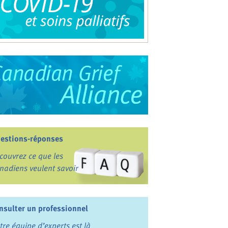
estions-réponses
couvrez ce que les
nadiens veulent savoir
nsulter un professionnel
tre équipe d’experts est là