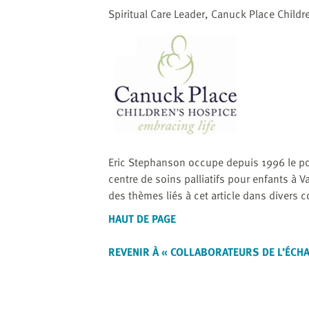
website
Spiritual Care Leader, Canuck Place Childr
to
the
visually
impaired
who
are
using
a
screen
Eric Stephanson occupe depuis 1996 le pos
reader;
centre de soins palliatifs pour enfants à 
Press
des thèmes liés à cet article dans divers c
Control-
F10
HAUT DE PAGE
to
open
REVENIR À « COLLABORATEURS DE L’ÉCH
an
accessibility
menu.