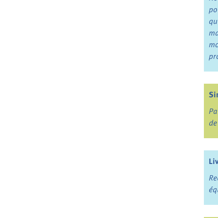
po
qu
ma
mo
pr
Si
Pa
de
Li
Re
éq