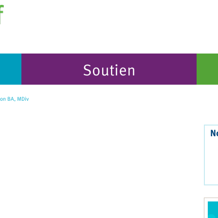
Soutien
son BA, MDiv
N