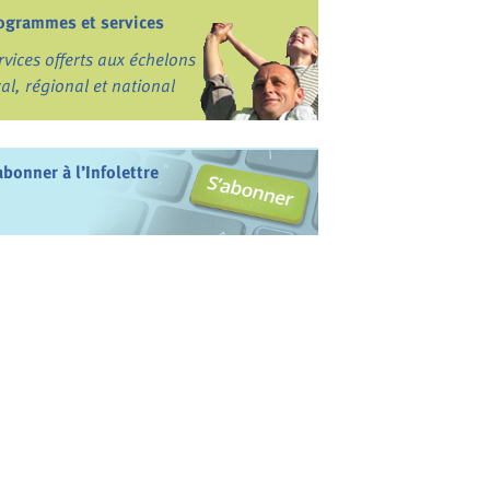
ogrammes et services
rvices offerts aux échelons
cal, régional et national
abonner à l’Infolettre