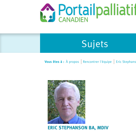
Please
Sujets
note:
This
website
Vous êtes à :
À propos
Rencontrer l'équipe
Eric Stephan
includes
an
accessibility
system.
Press
Control-
F11
to
adjust
ERIC STEPHANSON BA, MDIV
the