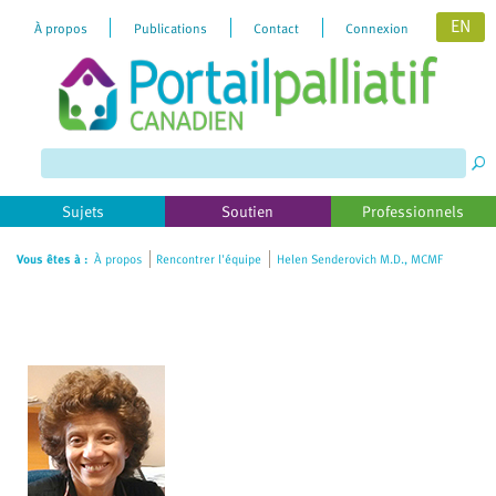
EN
À propos
Publications
Contact
Connexion
Please
note:
This
website
includes
Sujets
Soutien
Professionnels
an
accessibility
Vous êtes à :
À propos
Rencontrer l'équipe
Helen Senderovich M.D., MCMF
system.