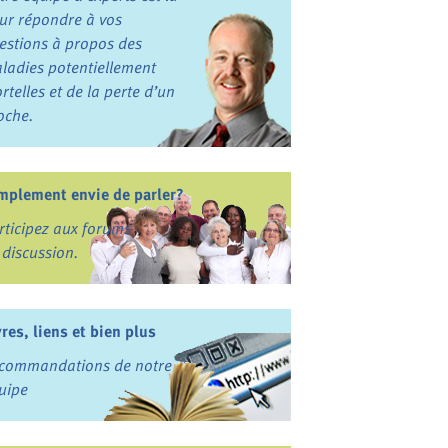
ur répondre à vos
estions à propos des
ladies potentiellement
rtelles et de la perte d’un
oche.
mplement envie de parler?
rticipez aux forums
 discussion.
vres, liens et bien plus
commandations de notre
uipe