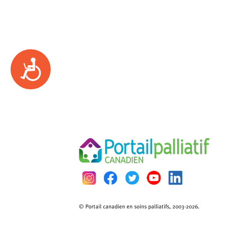
Accessibility
© Portail canadien en soins palliatifs, 2003-2026.