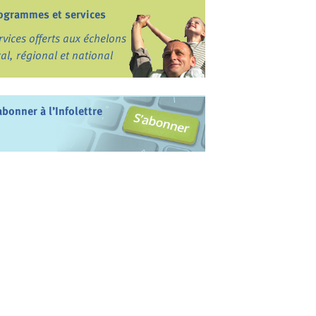
ogrammes et services
rvices offerts aux échelons
cal, régional et national
abonner à l’Infolettre