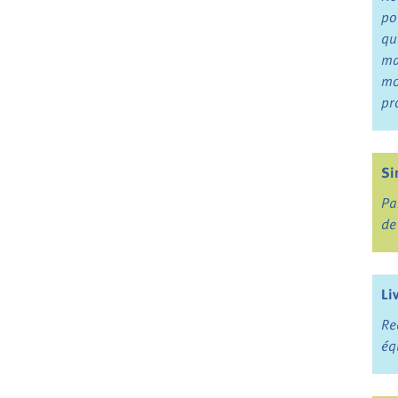
po
qu
ma
mo
pr
Si
Pa
de
Li
Re
éq