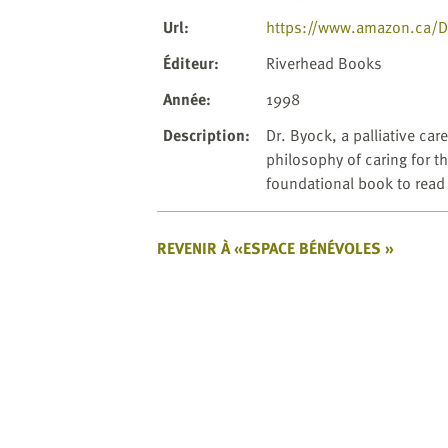
website
to
Url
:
https://www.amazon.ca/Dy
the
Éditeur
:
Riverhead Books
visually
impaired
Année
:
1998
who
Description
:
Dr. Byock, a palliative ca
are
philosophy of caring for t
using
foundational book to read
a
screen
reader;
REVENIR À «ESPACE BÉNÉVOLES »
Press
Control-
F10
to
open
an
accessibility
menu.