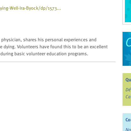
ing-Well-Ira-Byock/dp/1573...
re physician, shares his personal experiences and
he dying. Volunteers have found this to be an excellent
 during basic volunteer education programs.
Qu
Dé
Ca
Co
No