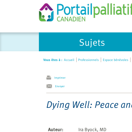
Please
Sujets
note:
This
website
Vous êtes à :
Accueil
Professionnels
Espace bénévoles
includes
an
accessibility
Imprimer
system.
Envoyer
Press
Control-
Dying Well: Peace and
F11
to
adjust
the
Auteur
:
Ira Byock, MD