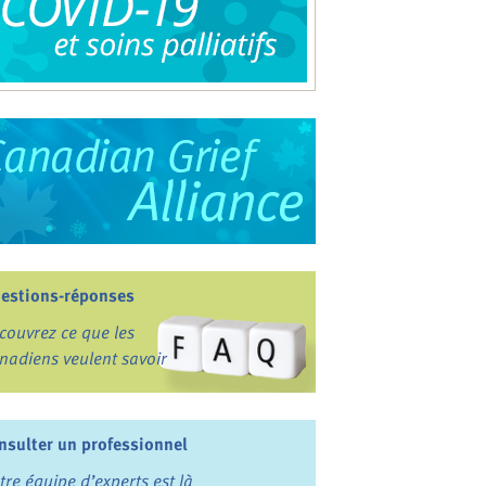
estions-réponses
couvrez ce que les
nadiens veulent savoir
nsulter un professionnel
tre équipe d’experts est là