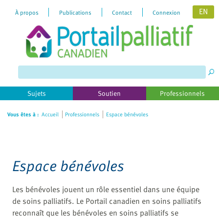
EN
À propos
Publications
Contact
Connexion
Please
note:
This
website
includes
Sujets
Soutien
Professionnels
an
accessibility
Vous êtes à :
Accueil
Professionnels
Espace bénévoles
system.
Espace bénévoles
Les bénévoles jouent un rôle essentiel dans une équipe
de soins palliatifs. Le Portail canadien en soins palliatifs
reconnaît que les bénévoles en soins palliatifs se