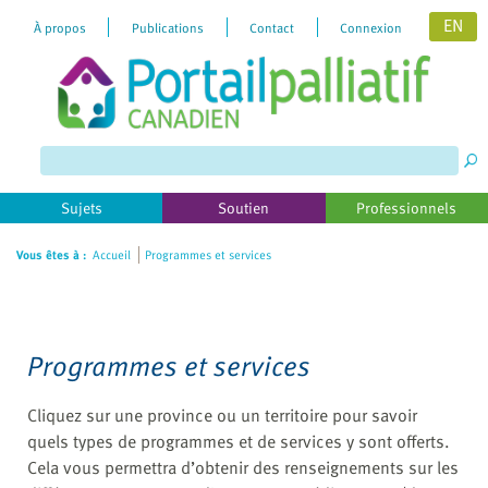
EN
À propos
Publications
Contact
Connexion
Please
note:
This
website
includes
Sujets
Soutien
Professionnels
an
accessibility
Vous êtes à :
Accueil
Programmes et services
system.
Programmes et services
Cliquez sur une province ou un territoire pour savoir
quels types de programmes et de services y sont offerts.
Cela vous permettra d’obtenir des renseignements sur les