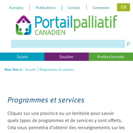
EN
À propos
Publications
Contact
Connexion
Please
note:
This
website
includes
Sujets
Soutien
Professionnels
an
accessibility
Vous êtes à :
Accueil
Programmes et services
system.
Programmes et services
Cliquez sur une province ou un territoire pour savoir
quels types de programmes et de services y sont offerts.
Cela vous permettra d’obtenir des renseignements sur les