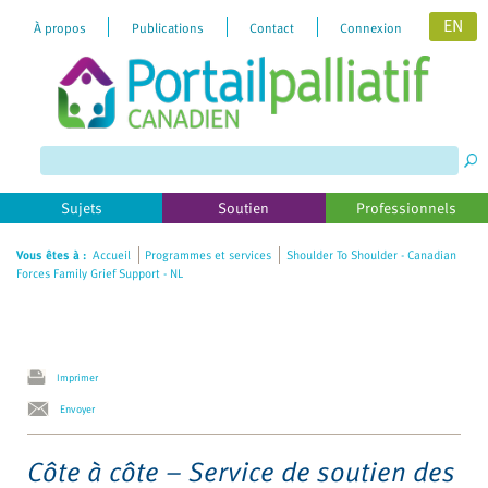
EN
À propos
Publications
Contact
Connexion
Sujets
Soutien
Professionnels
Vous êtes à :
Accueil
Programmes et services
Shoulder To Shoulder - Canadian
Forces Family Grief Support - NL
Imprimer
Envoyer
Côte à côte – Service de soutien des