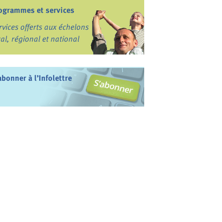
ogrammes et services
rvices offerts aux échelons
cal, régional et national
abonner à l’Infolettre