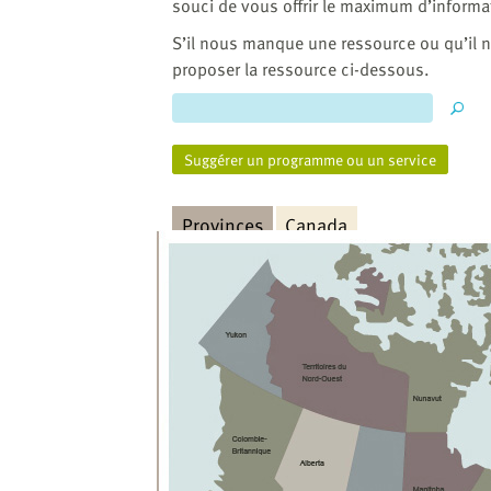
website
souci de vous offrir le maximum d’informa
to
S’il nous manque une ressource ou qu’il n
the
proposer la ressource ci-dessous.
visually
impaired
who
are
Suggérer un programme ou un service
using
a
Provinces
Canada
screen
reader;
Press
Control-
F10
to
open
an
accessibility
menu.