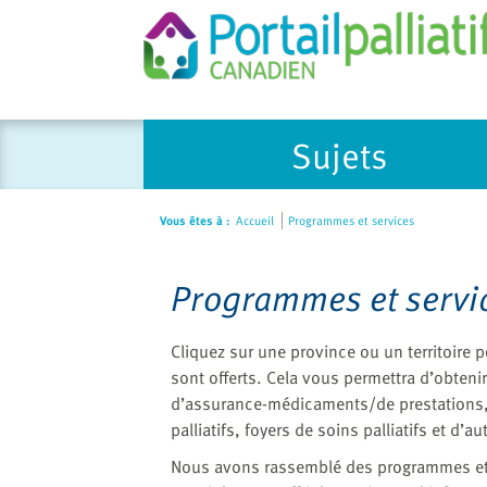
Please
Sujets
note:
This
website
Vous êtes à :
Accueil
Programmes et services
includes
an
accessibility
Programmes et servi
system.
Press
Cliquez sur une province ou un territoire 
Control-
sont offerts. Cela vous permettra d’obten
F11
d’assurance-médicaments/de prestations,
to
palliatifs, foyers de soins palliatifs et d’
adjust
the
Nous avons rassemblé des programmes et de