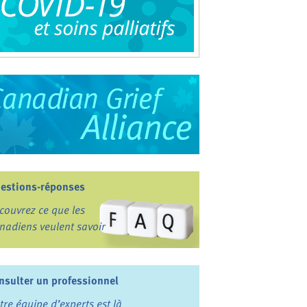
estions-réponses
couvrez ce que les
nadiens veulent savoir
nsulter un professionnel
tre équipe d’experts est là