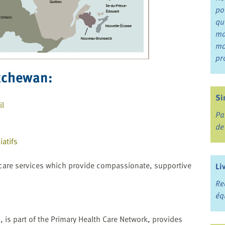
po
qu
ma
mo
pr
tchewan:
Si
il
Pa
de
atifs
e care services which provide compassionate, supportive
Li
Re
éq
, is part of the Primary Health Care Network, provides