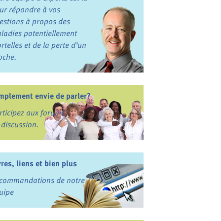
ur répondre à vos
estions à propos des
ladies potentiellement
rtelles et de la perte d’un
oche.
mplement envie de parler?
rticipez aux forums
 discussion.
vres, liens et bien plus
commandations de notre
uipe