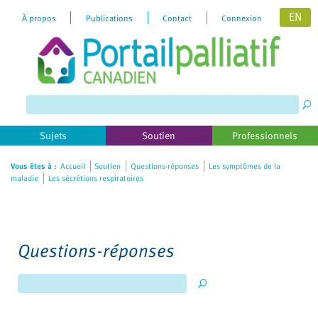
EN
À propos
Publications
Contact
Connexion
Please
note:
This
website
includes
Sujets
Soutien
Professionnels
an
accessibility
Vous êtes à :
Accueil
Soutien
Questions-réponses
Les symptômes de la
maladie
Les sécrétions respiratoires
system.
Questions-réponses