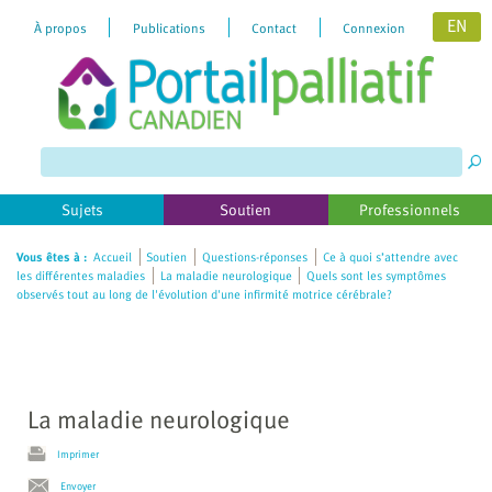
EN
À propos
Publications
Contact
Connexion
Please
note:
This
website
includes
Sujets
Soutien
Professionnels
an
accessibility
Vous êtes à :
Accueil
Soutien
Questions-réponses
Ce à quoi s’attendre avec
les différentes maladies
La maladie neurologique
Quels sont les symptômes
system.
observés tout au long de l'évolution d'une infirmité motrice cérébrale?
La maladie neurologique
Imprimer
Envoyer