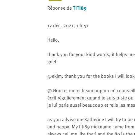
website
to
Réponse de
TITI89
the
visually
17 déc. 2021, 1 h 41
impaired
who
Hello,
are
using
thank you for your kind words, it helps me 
a
grief.
screen
reader;
@ekim, thank you for the books I will look
Press
Control-
@ Nouce, merci beaucoup on m'a conseillé d
F10
écrit régulierement quand je suis triste 
to
je lui parle aussi beaucoup et relis les me
open
an
as you advise me Katherine I will try to b
accessibility
and happy. My titi89 nickname came from tw
menu.
always call me like that) and the 89 is th