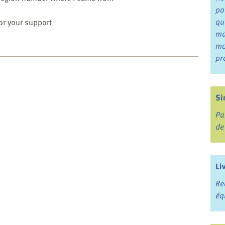
po
qu
for your support
ma
mo
pr
Si
Pa
de
Li
Re
éq