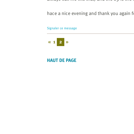
hace a nice evening and thank you again 
Signaler ce message
«
1
2
»
HAUT DE PAGE