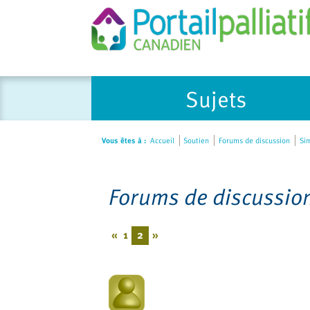
Please
Sujets
note:
This
website
Vous êtes à :
Accueil
Soutien
Forums de discussion
Sim
includes
an
accessibility
Forums de discussio
system.
Press
Control-
«
1
2
»
F11
to
adjust
the