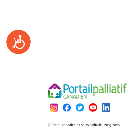
Accessibility
© Portail canadien en soins palliatifs, 2003-2026.