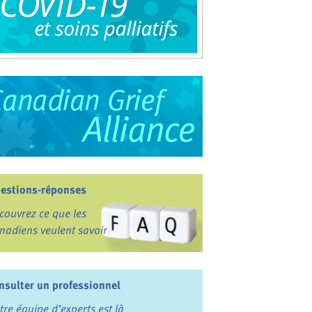
estions-réponses
couvrez ce que les
nadiens veulent savoir
nsulter un professionnel
tre équipe d’experts est là