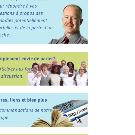
ur répondre à vos
estions à propos des
ladies potentiellement
rtelles et de la perte d’un
oche.
mplement envie de parler?
rticipez aux forums
 discussion.
vres, liens et bien plus
commandations de notre
uipe