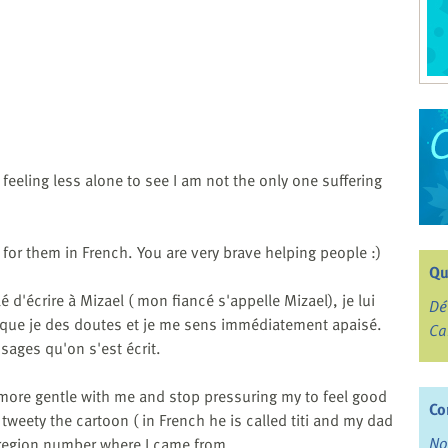
feeling less alone to see I am not the only one suffering
 for them in French. You are very brave helping people :)
Qu
'écrire à Mizael ( mon fiancé s'appelle Mizael), je lui
Dé
ou que je des doutes et je me sens immédiatement apaisé.
Ca
ssages qu'on s'est écrit.
e more gentle with me and stop pressuring my to feel good
Co
eety the cartoon ( in French he is called titi and my dad
No
e region number where I came from