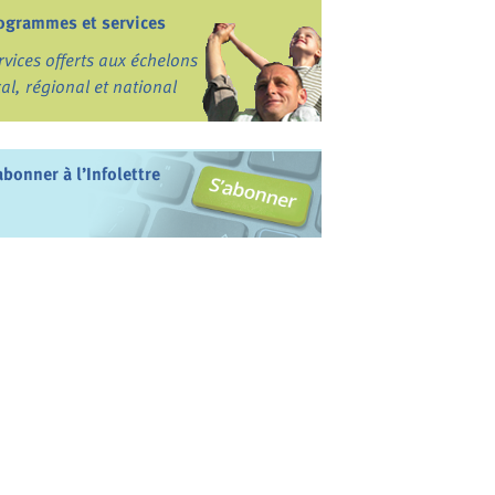
ogrammes et services
rvices offerts aux échelons
cal, régional et national
abonner à l’Infolettre