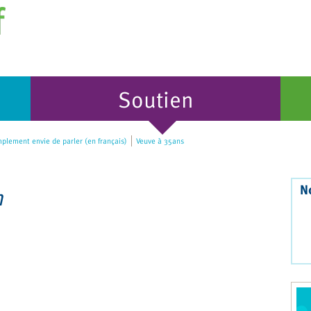
Soutien
plement envie de parler (en français)
Veuve à 35ans
N
n