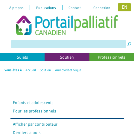
EN
À propos
Publications
Contact
Connexion
Please
note:
This
website
includes
Sujets
Soutien
Professionnels
an
accessibility
Vous êtes à :
Accueil
Soutien
Audiovidéothèque
system.
Enfants et adolescents
Pour les professionnels
Afficher par contributeur
Derniers ajouts