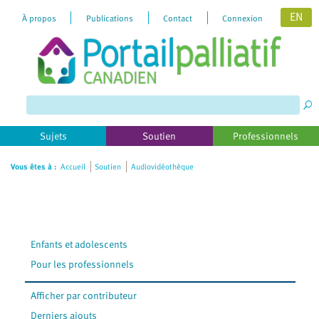
EN
À propos
Publications
Contact
Connexion
Please
note:
This
website
includes
Sujets
Soutien
Professionnels
an
accessibility
Vous êtes à :
Accueil
Soutien
Audiovidéothèque
system.
Enfants et adolescents
Pour les professionnels
Afficher par contributeur
Derniers ajouts