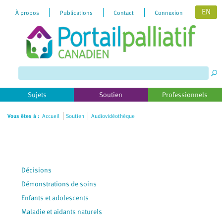
EN
À propos
Publications
Contact
Connexion
Please
note:
This
website
includes
Sujets
Soutien
Professionnels
an
accessibility
Vous êtes à :
Accueil
Soutien
Audiovidéothèque
system.
Décisions
Démonstrations de soins
Enfants et adolescents
Maladie et aidants naturels