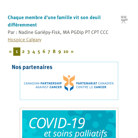
Chaque membre d'une famille vit son deuil
différemment
Par : Nadine Gariépy-Fisk, MA PGDip PT CPT CCC
Hospice Calgary
«
1
2
3
4
5
6
7
8
9
10
»
Nos partenaires