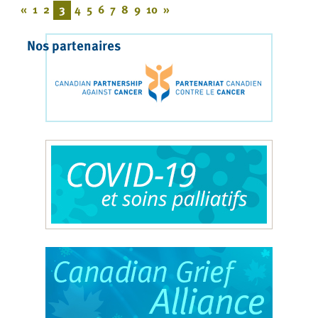
«
1
2
3
4
5
6
7
8
9
10
»
Nos partenaires