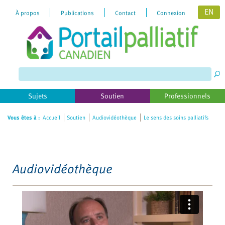
EN
À propos
Publications
Contact
Connexion
Please
note:
This
website
includes
Sujets
Soutien
Professionnels
an
accessibility
Vous êtes à :
Accueil
Soutien
Audiovidéothèque
Le sens des soins palliatifs
system.
Audiovidéothèque