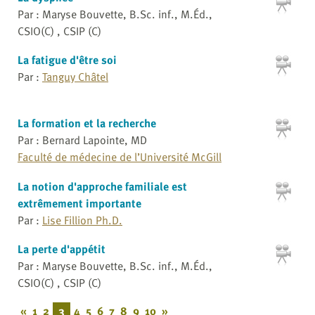
Par : Maryse Bouvette, B.Sc. inf., M.Éd.,
CSIO(C) , CSIP (C)
La fatigue d'être soi
Par :
Tanguy Châtel
La formation et la recherche
Par : Bernard Lapointe, MD
Faculté de médecine de l’Université McGill
La notion d'approche familiale est
extrêmement importante
Par :
Lise Fillion Ph.D.
La perte d'appétit
Par : Maryse Bouvette, B.Sc. inf., M.Éd.,
CSIO(C) , CSIP (C)
«
1
2
3
4
5
6
7
8
9
10
»