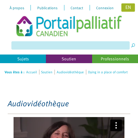
EN
À propos
Publications
Contact
Connexion
Please
note:
This
website
includes
Sujets
Soutien
Professionnels
an
accessibility
Vous êtes à :
Accueil
Soutien
Audiovidéothèque
Dying in a place of comfort
system.
Audiovidéothèque