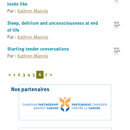
looks like
Par :
Kathryn Mannix
Sleep, delirium and unconsciousness at end
of life
Par :
Kathryn Mannix
Starting tender conversations
Par :
Kathryn Mannix
«
1
2
3
4
5
6
7
»
Nos partenaires