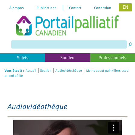
EN
À propos
Publications
Contact
Connexion
Please
note:
This
website
includes
Sujets
Soutien
Professionnels
an
accessibility
Vous êtes à :
Accueil
Soutien
Audiovidéothèque
Myths about painkillers used
at end of life
system.
Audiovidéothèque