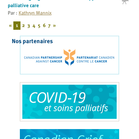
palliative care
Par :
Kathryn Mannix
«
1
2
3
4
5
6
7
»
Nos partenaires