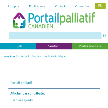
EN
À propos
Publications
Contact
Connexion
Please
note:
This
website
includes
Sujets
Soutien
Professionnels
an
accessibility
Vous êtes à :
Accueil
Soutien
Audiovidéothèque
system.
Portail palliatif
Afficher par contributeur
Derniers ajouts