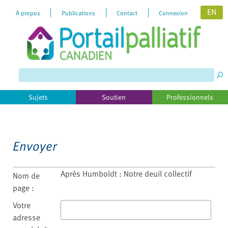
EN
À propos
Publications
Contact
Connexion
Please
note:
This
website
includes
Sujets
Soutien
Professionnels
an
accessibility
system.
Envoyer
Après Humboldt : Notre deuil collectif
Nom de
page :
Votre
adresse