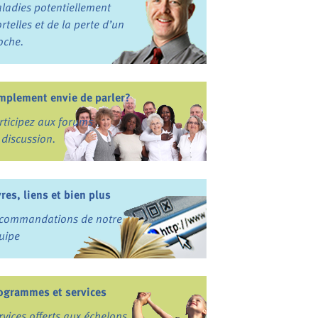
ladies potentiellement
rtelles et de la perte d’un
oche.
mplement envie de parler?
rticipez aux forums
 discussion.
vres, liens et bien plus
commandations de notre
uipe
ogrammes et services
rvices offerts aux échelons