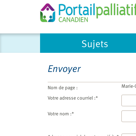
Please
Sujets
note:
This
website
includes
Envoyer
an
accessibility
system.
Marie-C
Nom de page :
Press
Votre adresse courriel :*
Control-
F11
Votre nom :*
to
adjust
the