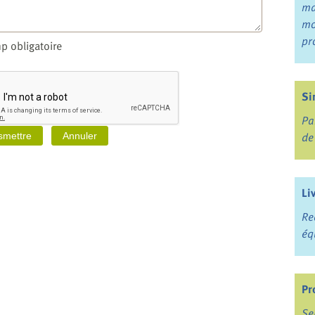
ma
mo
pr
p obligatoire
Si
Pa
de
Li
Re
éq
Pr
Se