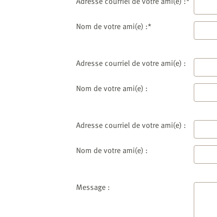
website
Adresse courriel de votre ami(e) :*
to
the
Nom de votre ami(e) :*
visually
impaired
who
Adresse courriel de votre ami(e) :
are
using
Nom de votre ami(e) :
a
screen
reader;
Adresse courriel de votre ami(e) :
Press
Control-
Nom de votre ami(e) :
F10
to
open
an
Message :
accessibility
menu.