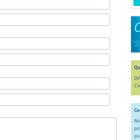
Qu
Dé
Ca
Co
No
po
qu