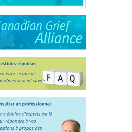
estions-réponses
couvrez ce que les
nadiens veulent savoir
nsulter un professionnel
tre équipe d’experts est là
ur répondre à vos
estions à propos des