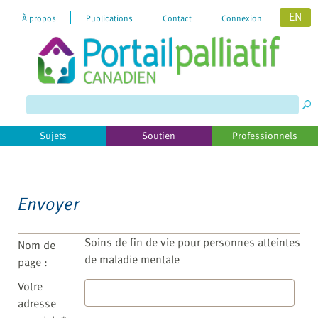
EN
À propos
Publications
Contact
Connexion
Please
note:
This
website
includes
Sujets
Soutien
Professionnels
an
accessibility
system.
Envoyer
Soins de fin de vie pour personnes atteintes
Nom de
de maladie mentale
page :
Votre
adresse