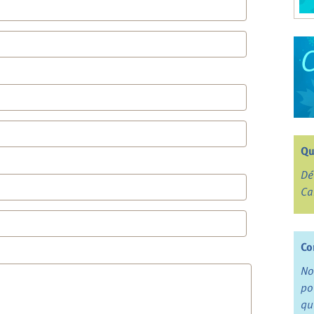
Qu
Dé
Ca
Co
No
po
qu