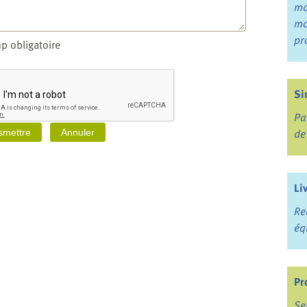
ma
mo
pr
p obligatoire
Si
Pa
de
Li
Re
éq
Pr
Se