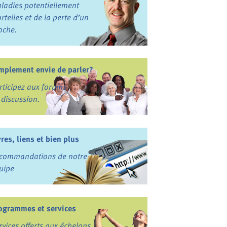
ladies potentiellement
rtelles et de la perte d’un
oche.
mplement envie de parler?
rticipez aux forums
 discussion.
vres, liens et bien plus
commandations de notre
uipe
ogrammes et services
rvices offerts aux échelons