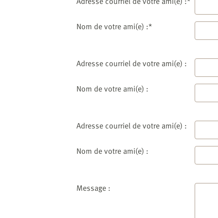
website
Adresse courriel de votre ami(e) :*
to
the
Nom de votre ami(e) :*
visually
impaired
who
Adresse courriel de votre ami(e) :
are
using
Nom de votre ami(e) :
a
screen
reader;
Adresse courriel de votre ami(e) :
Press
Control-
Nom de votre ami(e) :
F10
to
open
an
Message :
accessibility
menu.