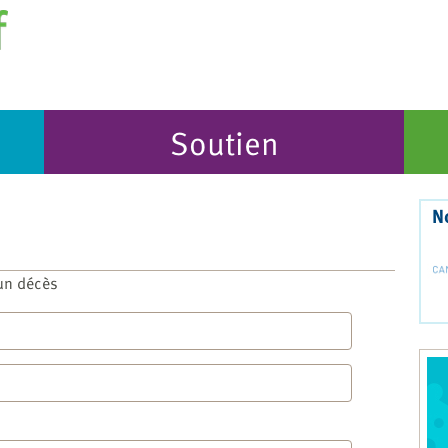
Soutien
N
un décès