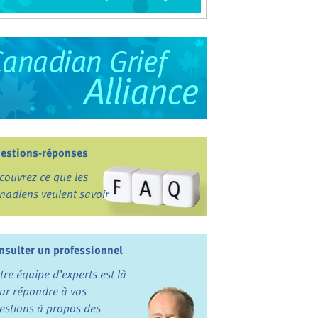
estions-réponses
couvrez ce que les
nadiens veulent savoir
nsulter un professionnel
tre équipe d’experts est là
ur répondre à vos
estions à propos des