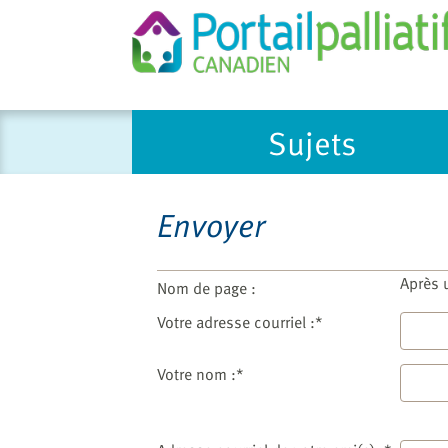
Please
Sujets
note:
This
website
includes
Envoyer
an
accessibility
system.
Après 
Nom de page :
Press
Votre adresse courriel :*
Control-
F11
Votre nom :*
to
adjust
the