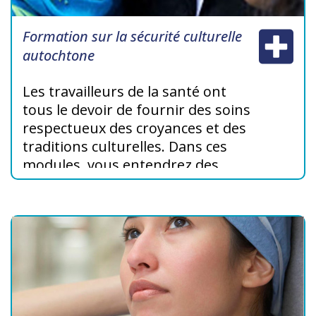
Formation sur la sécurité culturelle
autochtone
Les travailleurs de la santé ont
tous le devoir de fournir des soins
respectueux des croyances et des
traditions culturelles. Dans ces
modules, vous entendrez des
Autochtones parler de leurs
valeurs, de leurs croyances et de
leurs attentes face aux soins de
santé. Vous découvrirez les
obstacles à la prestation de soins
culturellement adaptés et
comment surmonter ces
obstacles dans votre pratique.