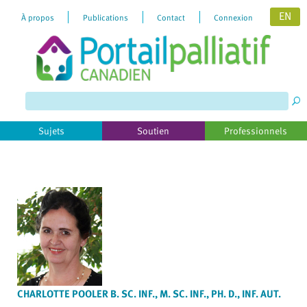
EN
À propos
Publications
Contact
Connexion
Please
note:
This
website
includes
Sujets
Soutien
Professionnels
an
accessibility
system.
CHARLOTTE POOLER B. SC. INF., M. SC. INF., PH. D., INF. AUT.