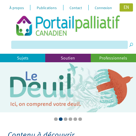
EN
À propos
Publications
Contact
Connexion
Please
note:
This
website
includes
Sujets
Soutien
Professionnels
an
accessibility
system.
Contenu à découvrir