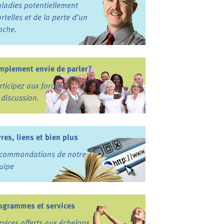
ladies potentiellement
rtelles et de la perte d’un
oche.
mplement envie de parler?
rticipez aux forums
 discussion.
vres, liens et bien plus
commandations de notre
uipe
ogrammes et services
rvices offerts aux échelons