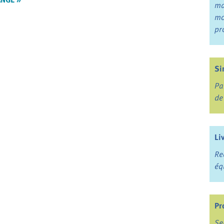
ma
mo
pr
Si
Pa
de
Li
Re
éq
Pr
Se