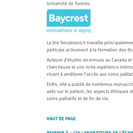
website
Université de Toronto
to
the
visually
impaired
who
La Dre Senderovich travaille principalement 
are
participe activement à la formation des é
using
a
Auteure d’études reconnues au Canada et 
screen
chercheuse et une riche expérience interna
reader;
visant à améliorer l’accès aux soins palliati
Press
Enfin, elle a publié de nombreux manuscrits
Control-
axés sur le patient, les aspects éthiques e
F10
soins palliatifs et de fin de vie.
to
open
an
HAUT DE PAGE
accessibility
menu.
REVENIR À « COLLABORATEURS DE L’ÉCH