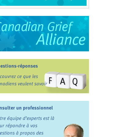
estions-réponses
couvrez ce que les
nadiens veulent savoir
nsulter un professionnel
tre équipe d’experts est là
ur répondre à vos
estions à propos des