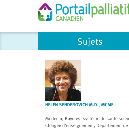
Please
Sujets
note:
This
website
includes
an
accessibility
system.
Press
Control-
F11
HELEN SENDEROVICH M.D., MCMF
to
adjust
Médecin, Baycrest système de santé scie
the
Chargée d'enseignement, Département de mé