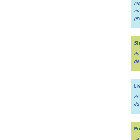
ma
mo
pr
Si
Pa
de
Li
Re
éq
Pr
Se