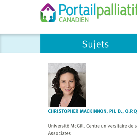
Please
Sujets
note:
This
website
includes
an
accessibility
system.
Press
Control-
F11
CHRISTOPHER MACKINNON, PH. D., O.P.Q
to
adjust
Université McGill, Centre universitaire de
the
Associates