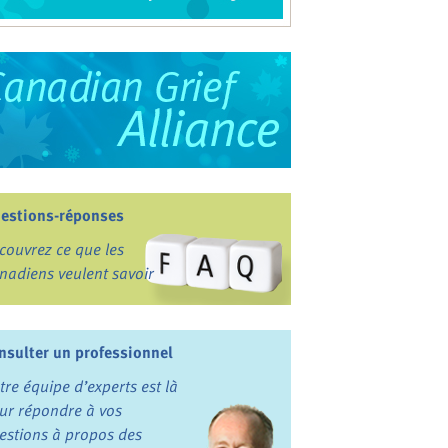
estions-réponses
couvrez ce que les
nadiens veulent savoir
nsulter un professionnel
tre équipe d’experts est là
ur répondre à vos
estions à propos des