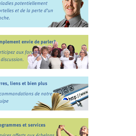
ladies potentiellement
rtelles et de la perte d’un
oche.
mplement envie de parler?
rticipez aux forums
 discussion.
vres, liens et bien plus
commandations de notre
uipe
ogrammes et services
rvices offerts aux échelons