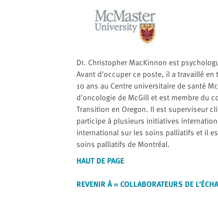
website
to
the
visually
impaired
who
Dr. Christopher MacKinnon est psychologue
are
Avant d'occuper ce poste, il a travaillé e
using
10 ans au Centre universitaire de santé Mc
a
d'oncologie de McGill et est membre du co
screen
Transition en Oregon. Il est superviseur 
reader;
participe à plusieurs initiatives internati
Press
international sur les soins palliatifs et il
Control-
soins palliatifs de Montréal.
F10
HAUT DE PAGE
to
open
REVENIR À « COLLABORATEURS DE L’ÉCH
an
accessibility
menu.