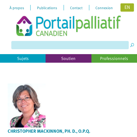
EN
À propos
Publications
Contact
Connexion
Please
note:
This
website
includes
Sujets
Soutien
Professionnels
an
accessibility
system.
CHRISTOPHER MACKINNON, PH. D., O.P.Q.