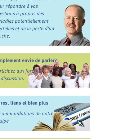
ur répondre à vos
estions à propos des
ladies potentiellement
rtelles et de la perte d’un
oche.
mplement envie de parler?
rticipez aux forums
 discussion.
vres, liens et bien plus
commandations de notre
uipe