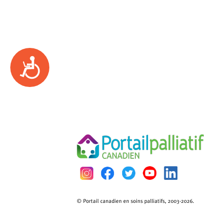
Accessibility
© Portail canadien en soins palliatifs, 2003-2026.