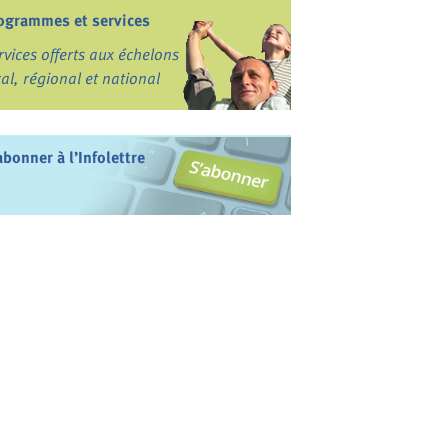
ogrammes et services
rvices offerts aux échelons
cal, régional et national
abonner à l’Infolettre