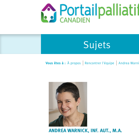
Please
Sujets
note:
This
website
Vous êtes à :
À propos
Rencontrer l'équipe
Andrea Warnick
includes
an
accessibility
system.
Press
Control-
F11
to
adjust
ANDREA WARNICK, INF. AUT., M.A.
the