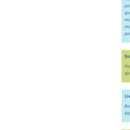
po
qu
ma
mo
pr
Si
Pa
de
Li
Re
éq