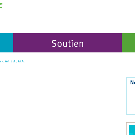
Soutien
, inf. aut., M.A.
N