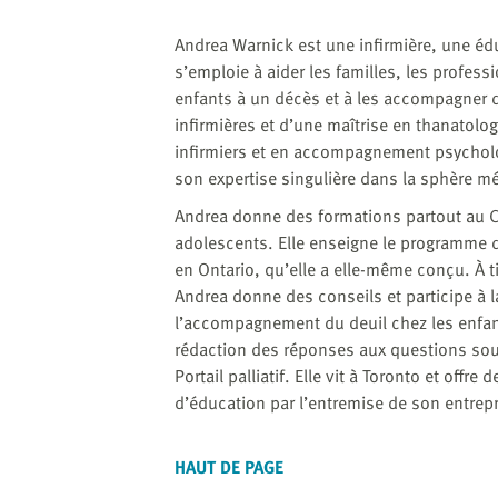
website
to
Andrea Warnick est une infirmière, une édu
the
s’emploie à aider les familles, les profes
visually
enfants à un décès et à les accompagner da
impaired
infirmières et d’une maîtrise en thanatol
who
infirmiers et en accompagnement psycholog
are
son expertise singulière dans la sphère m
using
a
Andrea donne des formations partout au Can
screen
adolescents. Elle enseigne le programme de
reader;
en Ontario, qu’elle a elle-même conçu. À ti
Press
Andrea donne des conseils et participe à l
Control-
l’accompagnement du deuil chez les enfants,
F10
rédaction des réponses aux questions sou
to
Portail palliatif. Elle vit à Toronto et of
open
d’éducation par l’entremise de son entrep
an
accessibility
HAUT DE PAGE
menu.