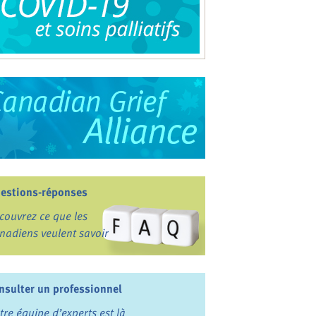
estions-réponses
couvrez ce que les
nadiens veulent savoir
nsulter un professionnel
tre équipe d’experts est là