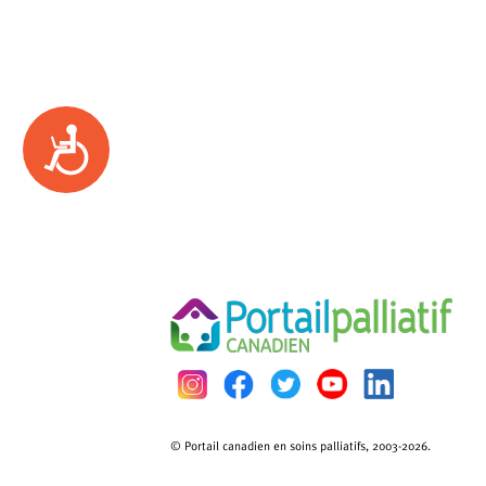
Accessibility
© Portail canadien en soins palliatifs, 2003-2026.