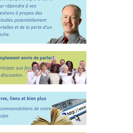
ur répondre à vos
estions à propos des
ladies potentiellement
rtelles et de la perte d’un
oche.
mplement envie de parler?
rticipez aux forums
 discussion.
vres, liens et bien plus
commandations de notre
uipe