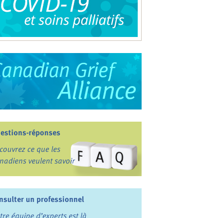
estions-réponses
couvrez ce que les
nadiens veulent savoir
nsulter un professionnel
tre équipe d’experts est là