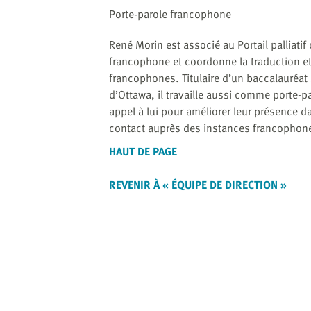
website
Porte-parole francophone
to
the
René Morin est associé au Portail palliatif
visually
francophone et coordonne la traduction et
impaired
francophones. Titulaire d’un baccalauréat s
who
d’Ottawa, il travaille aussi comme porte-
are
appel à lui pour améliorer leur présence 
using
contact auprès des instances francophon
a
screen
HAUT DE PAGE
reader;
Press
REVENIR À « ÉQUIPE DE DIRECTION »
Control-
F10
to
open
an
accessibility
menu.