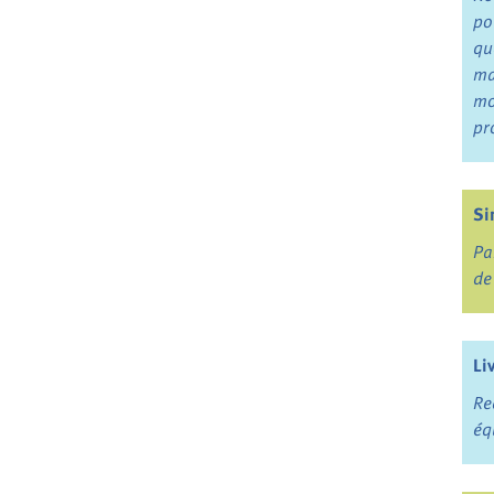
po
qu
ma
mo
pr
Si
Pa
de
Li
Re
éq