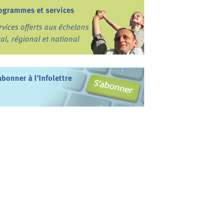
ogrammes et services
rvices offerts aux échelons
cal, régional et national
abonner à l’Infolettre