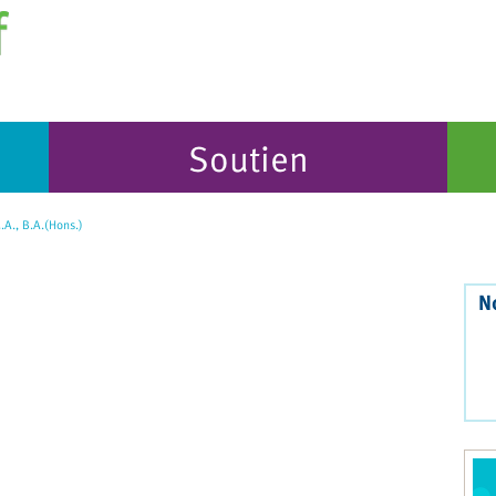
Soutien
A., B.A.(Hons.)
N