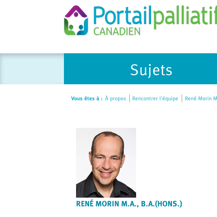
Please
Sujets
note:
This
website
Vous êtes à :
À propos
Rencontrer l'équipe
René Morin M.
includes
an
accessibility
system.
Press
Control-
F11
to
adjust
RENÉ MORIN M.A., B.A.(HONS.)
the