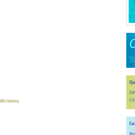
Qu
Dé
Ca
 décisions
Co
No