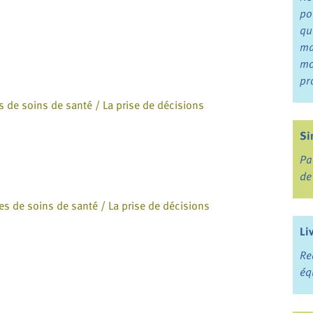
po
qu
ma
mo
pr
es de soins de santé / La prise de décisions
Si
Pa
de
ives de soins de santé / La prise de décisions
Li
Re
éq