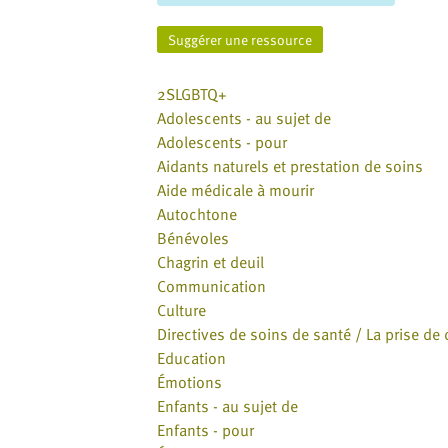
website
to
Suggérer une ressource
the
visually
2SLGBTQ+
impaired
Adolescents - au sujet de
who
Adolescents - pour
are
Aidants naturels et prestation de soins
using
Aide médicale à mourir
a
Autochtone
screen
Bénévoles
reader;
Chagrin et deuil
Press
Communication
Control-
Culture
F10
Directives de soins de santé / La prise de
to
Education
open
Émotions
an
Enfants - au sujet de
accessibility
Enfants - pour
menu.