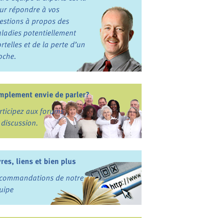
ur répondre à vos
estions à propos des
ladies potentiellement
rtelles et de la perte d’un
oche.
mplement envie de parler?
rticipez aux forums
 discussion.
vres, liens et bien plus
commandations de notre
uipe