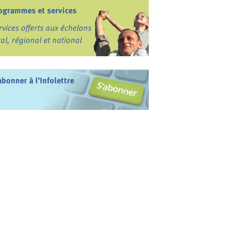
ogrammes et services
rvices offerts aux échelons
cal, régional et national
abonner à l’Infolettre