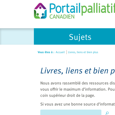
Please
Sujets
note:
This
website
Vous êtes à :
Accueil
Livres, liens et bien plus
includes
an
accessibility
Livres, liens et bien 
system.
Press
Nous avons rassemblé des ressources disp
Control-
vous offrir le maximum d’information. Pou
F11
coin supérieur droit de la page.
to
adjust
Si vous avez une bonne source d’informat
the