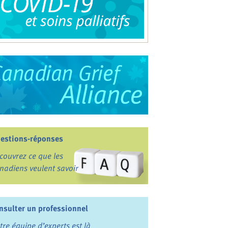
estions-réponses
couvrez ce que les
nadiens veulent savoir
nsulter un professionnel
tre équipe d’experts est là