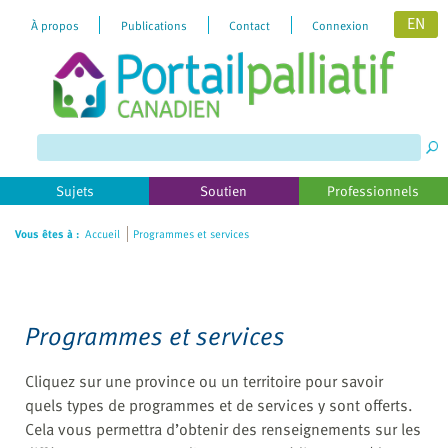
EN
À propos
Publications
Contact
Connexion
Please
note:
This
website
includes
Sujets
Soutien
Professionnels
an
accessibility
Vous êtes à :
Accueil
Programmes et services
system.
Programmes et services
Cliquez sur une province ou un territoire pour savoir
quels types de programmes et de services y sont offerts.
Cela vous permettra d’obtenir des renseignements sur les