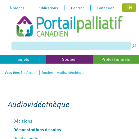
EN
À propos
Publications
Contact
Connexion
Please
note:
This
website
includes
Sujets
Soutien
Professionnels
an
accessibility
Vous êtes à :
Accueil
Soutien
Audiovidéothèque
system.
Audiovidéothèque
Décisions
Démonstrations de soins
Deuil et perte