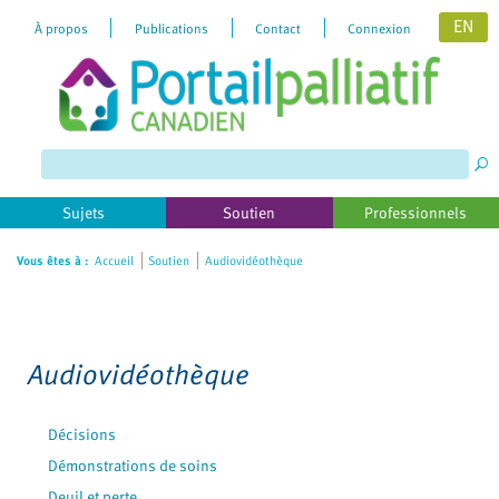
EN
À propos
Publications
Contact
Connexion
Please
note:
This
website
includes
Sujets
Soutien
Professionnels
an
accessibility
Vous êtes à :
Accueil
Soutien
Audiovidéothèque
system.
Audiovidéothèque
Décisions
Démonstrations de soins
Deuil et perte