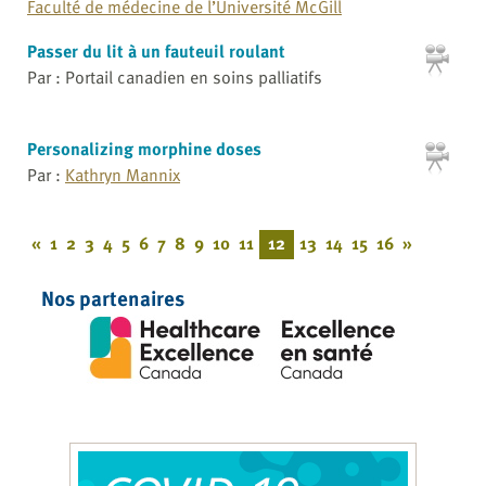
Faculté de médecine de l’Université McGill
Passer du lit à un fauteuil roulant
Par : Portail canadien en soins palliatifs
Personalizing morphine doses
Par :
Kathryn Mannix
«
1
2
3
4
5
6
7
8
9
10
11
12
13
14
15
16
»
Nos partenaires