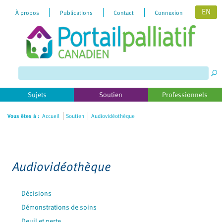
EN
À propos
Publications
Contact
Connexion
Please
note:
This
website
includes
Sujets
Soutien
Professionnels
an
accessibility
Vous êtes à :
Accueil
Soutien
Audiovidéothèque
system.
Audiovidéothèque
Décisions
Démonstrations de soins
Deuil et perte