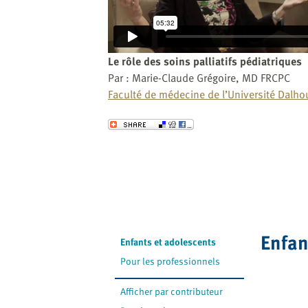
website
to
the
visually
Le rôle des soins palliatifs pédiatriques
impaired
Par : Marie-Claude Grégoire, MD FRCPC
who
Faculté de médecine de l’Université Dalho
are
using
Envoyer
a
screen
reader;
Press
Control-
F10
to
Enfan
Enfants et adolescents
open
Pour les professionnels
an
accessibility
Afficher par contributeur
menu.