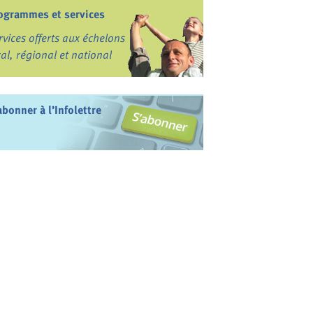
ogrammes et services
rvices offerts aux échelons
cal, régional et national
abonner à l’Infolettre