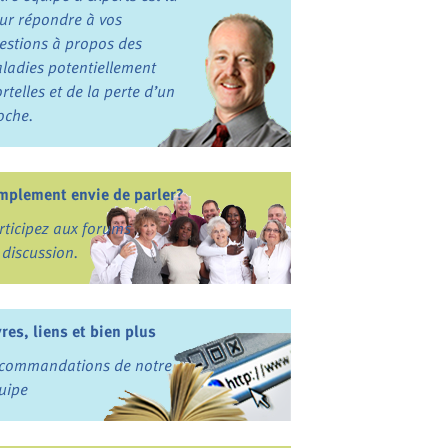
ur répondre à vos
estions à propos des
ladies potentiellement
rtelles et de la perte d’un
oche.
mplement envie de parler?
rticipez aux forums
 discussion.
vres, liens et bien plus
commandations de notre
uipe