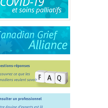
estions-réponses
couvrez ce que les
nadiens veulent savoir
nsulter un professionnel
tre équipe d’experts est là