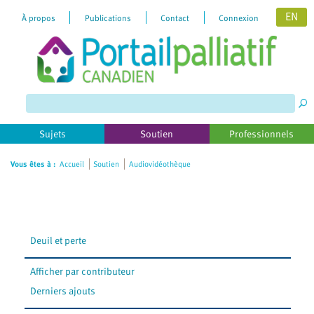
EN
À propos
Publications
Contact
Connexion
Please
note:
This
website
includes
Sujets
Soutien
Professionnels
an
accessibility
Vous êtes à :
Accueil
Soutien
Audiovidéothèque
system.
Deuil et perte
Afficher par contributeur
Derniers ajouts