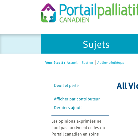
Please
Sujets
note:
This
website
Vous êtes à :
Accueil
Soutien
Audiovidéothèque
includes
an
accessibility
All V
Deuil et perte
system.
Press
Afficher par contributeur
Control-
Derniers ajouts
F11
to
Les opinions exprimées ne
adjust
sont pas forcément celles du
the
Portail canadien en soins