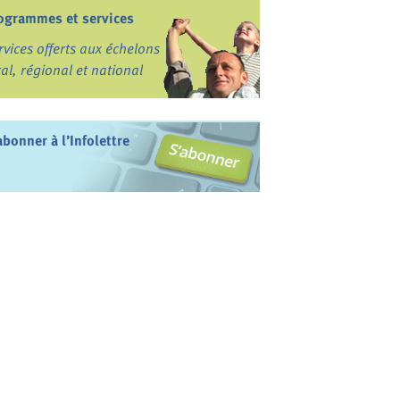
ogrammes et services
rvices offerts aux échelons
cal, régional et national
abonner à l’Infolettre