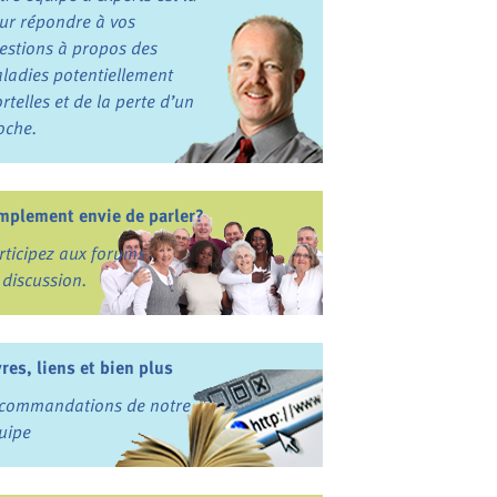
ur répondre à vos
estions à propos des
ladies potentiellement
rtelles et de la perte d’un
oche.
mplement envie de parler?
rticipez aux forums
 discussion.
vres, liens et bien plus
commandations de notre
uipe