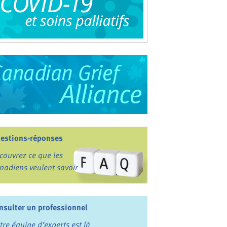
estions-réponses
couvrez ce que les
nadiens veulent savoir
nsulter un professionnel
tre équipe d’experts est là