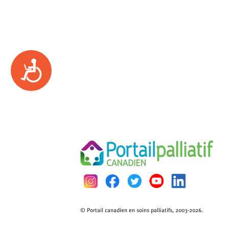
Accessibility
© Portail canadien en soins palliatifs, 2003-2026.