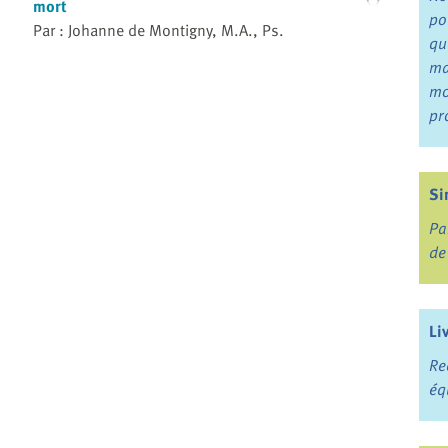
mort
po
Par : Johanne de Montigny, M.A., Ps.
qu
ma
mo
pr
Si
Pa
de
Li
Re
éq