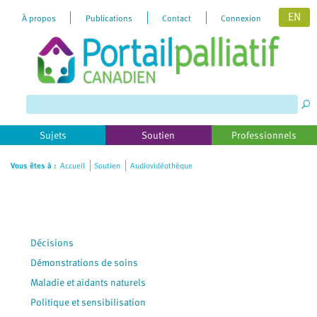
EN
À propos
Publications
Contact
Connexion
Please
note:
This
website
includes
Sujets
Soutien
Professionnels
an
accessibility
Vous êtes à :
Accueil
Soutien
Audiovidéothèque
system.
Décisions
Démonstrations de soins
Maladie et aidants naturels
Politique et sensibilisation