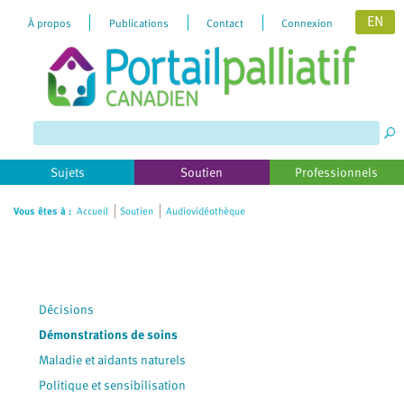
EN
À propos
Publications
Contact
Connexion
Please
note:
This
website
includes
Sujets
Soutien
Professionnels
an
accessibility
Vous êtes à :
Accueil
Soutien
Audiovidéothèque
system.
Décisions
Démonstrations de soins
Maladie et aidants naturels
Politique et sensibilisation