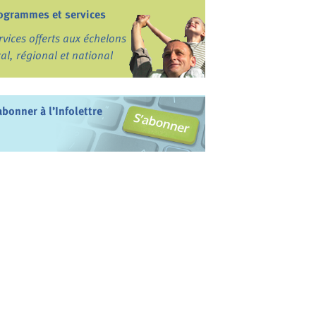
ogrammes et services
rvices offerts aux échelons
cal, régional et national
abonner à l’Infolettre