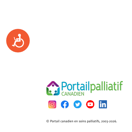
Accessibility
© Portail canadien en soins palliatifs, 2003-2026.