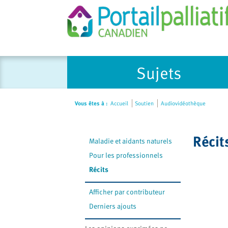
Please
Sujets
note:
This
website
Vous êtes à :
Accueil
Soutien
Audiovidéothèque
includes
an
accessibility
Récit
Maladie et aidants naturels
system.
Press
Pour les professionnels
Control-
Récits
F11
to
Afficher par contributeur
adjust
Derniers ajouts
the