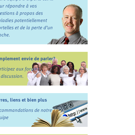
ur répondre à vos
estions à propos des
ladies potentiellement
rtelles et de la perte d’un
oche.
mplement envie de parler?
rticipez aux forums
 discussion.
vres, liens et bien plus
commandations de notre
uipe