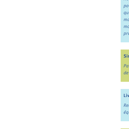
po
qu
ma
mo
pr
Si
Pa
de
Li
Re
éq