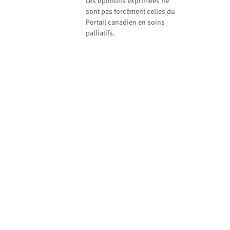
website
Les opinions exprimées ne
sont pas forcément celles du
to
Portail canadien en soins
the
palliatifs.
visually
impaired
who
are
using
a
screen
reader;
Press
Control-
F10
to
open
an
accessibility
menu.