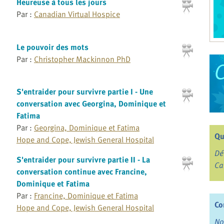
Heureuse à tous les jours
Par :
Canadian Virtual Hospice
Le pouvoir des mots
Par :
Christopher Mackinnon PhD
S'entraider pour survivre partie I - Une
conversation avec Georgina, Dominique et
Fatima
Par :
Georgina, Dominique et Fatima
Qu
Hope and Cope, Jewish General Hospital
Dé
S'entraider pour survivre partie II - La
Ca
conversation continue avec Francine,
Dominique et Fatima
Par :
Francine, Dominique et Fatima
Co
Hope and Cope, Jewish General Hospital
No