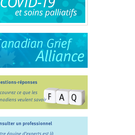
estions-réponses
couvrez ce que les
nadiens veulent savoir
nsulter un professionnel
tre équipe d’experts est là