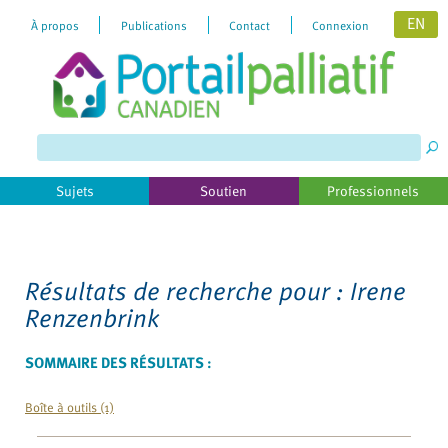
EN
À propos
Publications
Contact
Connexion
Please
note:
This
website
includes
Sujets
Soutien
Professionnels
an
accessibility
system.
Résultats de recherche pour :
Irene
Renzenbrink
SOMMAIRE DES RÉSULTATS :
Boîte à outils (1)