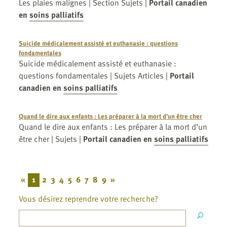
Les plaies malignes | Section Sujets |
Portail canadien
en
soins palliatifs
Suicide médicalement assisté et euthanasie : questions
fondamentales
Suicide médicalement assisté et euthanasie :
questions fondamentales | Sujets Articles |
Portail
canadien en
soins palliatifs
Quand le dire aux enfants : Les préparer à la mort d’un être cher
Quand le dire aux enfants : Les préparer à la mort d’un
être cher | Sujets |
Portail canadien en
soins palliatifs
«
1
2
3
4
5
6
7
8
9
»
Vous désirez reprendre votre recherche?