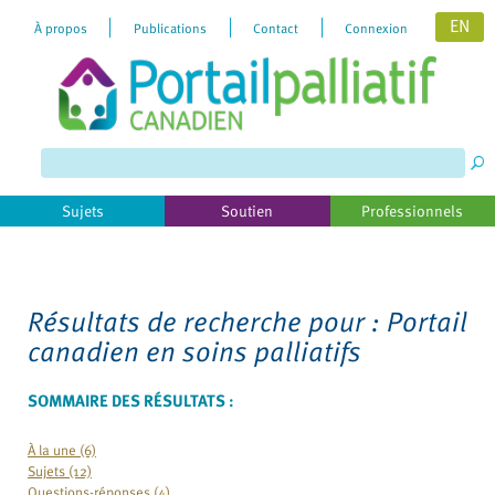
EN
À propos
Publications
Contact
Connexion
Please
note:
This
website
includes
Sujets
Soutien
Professionnels
an
accessibility
system.
Résultats de recherche pour :
Portail
canadien en soins palliatifs
SOMMAIRE DES RÉSULTATS :
À la une (6)
Sujets (12)
Questions-réponses (4)