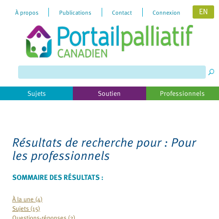
EN
À propos
Publications
Contact
Connexion
Please
note:
This
website
includes
Sujets
Soutien
Professionnels
an
accessibility
system.
Résultats de recherche pour :
Pour
les professionnels
SOMMAIRE DES RÉSULTATS :
À la une (4)
Sujets (15)
Questions-réponses (2)