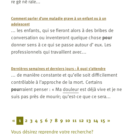
re gé né rale...
Comment parler d’une maladie grave à un enfant ou à un
adolescent
... les enfants, qui se fieront alors à des bribes de
conversation ou inventeront quelque chose
pour
donner sens à ce qui se passe autour d’ eux. Les
professionnels qui travaillent avec...
Dernières semaines et derniers jours : À quoi s’attendre
... de manière constante et qu’elle soit difficilement
contrôlable à l’approche de la mort. Certains
pour
raient penser : « Ma
douleur
est déjà vive et je ne
suis pas près de mourir; qu’est-ce que ce sera...
«
1
2
3
4
5
6
7
8
9
10
11
12
13
14
15
»
Vous désirez reprendre votre recherche?