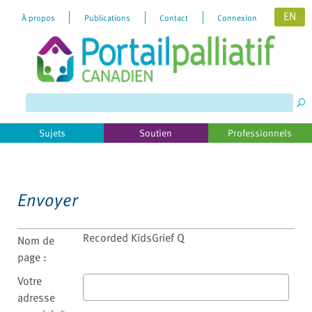
EN
À propos
Publications
Contact
Connexion
Please
note:
This
website
includes
Sujets
Soutien
Professionnels
an
accessibility
system.
Envoyer
Recorded KidsGrief Q
Nom de
page :
Votre
adresse