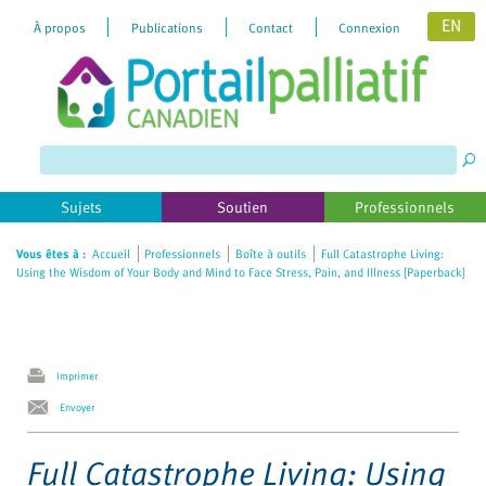
EN
À propos
Publications
Contact
Connexion
Please
note:
This
website
includes
Sujets
Soutien
Professionnels
an
accessibility
Vous êtes à :
Accueil
Professionnels
Boîte à outils
Full Catastrophe Living:
Using the Wisdom of Your Body and Mind to Face Stress, Pain, and Illness [Paperback]
system.
Imprimer
Envoyer
Full Catastrophe Living: Using